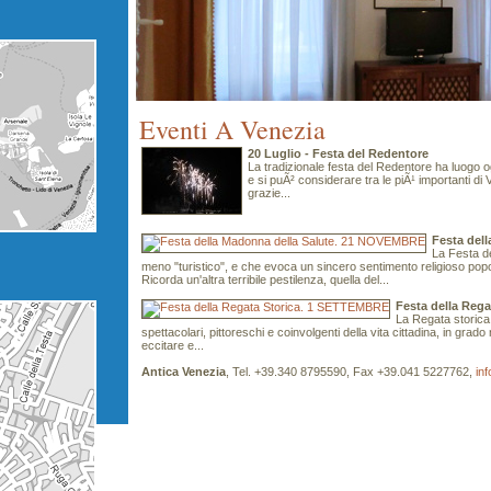
Eventi A Venezia
20 Luglio - Festa del Redentore
La tradizionale festa del Redentore ha luogo o
e si puÃ² considerare tra le piÃ¹ importanti di 
grazie...
Festa del
La Festa de
meno "turistico", e che evoca un sincero sentimento religioso popo
Ricorda un'altra terribile pestilenza, quella del...
Festa della Reg
La Regata storica
spettacolari, pittoreschi e coinvolgenti della vita cittadina, in grado 
eccitare e...
Antica Venezia
, Tel. +39.340 8795590, Fax +39.041 5227762,
in