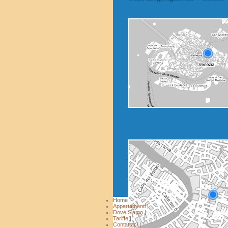
Home |
Appartamenti
|
Dove Siamo
|
Tariffe
|
Contattaci
|