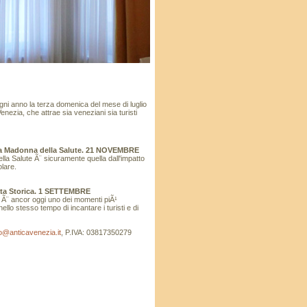
gni anno la terza domenica del mese di luglio
Venezia, che attrae sia veneziani sia turisti
la Madonna della Salute. 21 NOVEMBRE
lla Salute Ã¨ sicuramente quella dall'impatto
lare.
ata Storica. 1 SETTEMBRE
 Ã¨ ancor oggi uno dei momenti piÃ¹
nello stesso tempo di incantare i turisti e di
fo@anticavenezia.it
, P.IVA: 03817350279